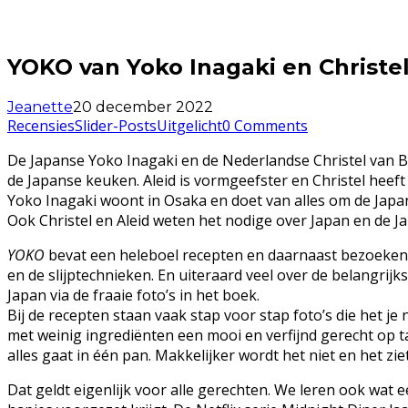
YOKO van Yoko Inagaki en Christe
Jeanette
20 december 2022
Recensies
Slider-Posts
Uitgelicht
0 Comments
De Japanse Yoko Inagaki en de Nederlandse Christel van 
de Japanse keuken. Aleid is vormgeefster en Christel heef
Yoko Inagaki woont in Osaka en doet van alles om de Japa
Ook Christel en Aleid weten het nodige over Japan en de J
YOKO
bevat een heleboel recepten en daarnaast bezoeken
en de slijptechnieken. En uiteraard veel over de belangrij
Japan via de fraaie foto’s in het boek.
Bij de recepten staan vaak stap voor stap foto’s die het j
met weinig ingrediënten een mooi en verfijnd gerecht op 
alles gaat in één pan. Makkelijker wordt het niet en het ziet 
Dat geldt eigenlijk voor alle gerechten. We leren ook wat 