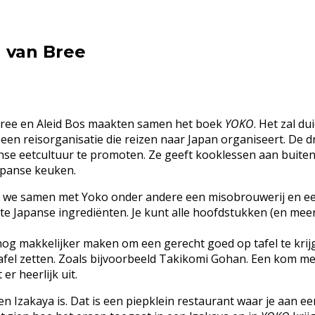
l van Bree
Bree en Aleid Bos maakten samen het boek
YOKO
. Het zal du
t een reisorganisatie die reizen naar Japan organiseert. De
nse eetcultuur te promoten. Ze geeft kooklessen aan buiten
apanse keuken.
 we samen met Yoko onder andere een misobrouwerij en een
kste Japanse ingrediënten. Je kunt alle hoofdstukken (en mee
e nog makkelijker maken om een gerecht goed op tafel te krij
tafel zetten. Zoals bijvoorbeeld Takikomi Gohan. Een kom m
er heerlijk uit.
een Izakaya is. Dat is een piepklein restaurant waar je aan 