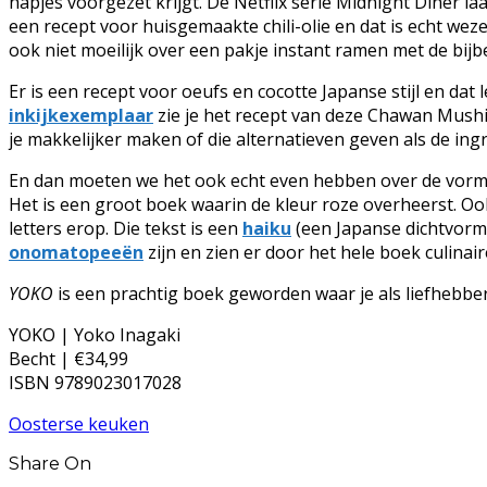
hapjes voorgezet krijgt. De Netflix serie Midnight Diner la
een recept voor huisgemaakte chili-olie en dat is echt weze
ook niet moeilijk over een pakje instant ramen met de bi
Er is een recept voor oeufs en cocotte Japanse stijl en dat
inkijkexemplaar
zie je het recept van deze Chawan Mushi.
je makkelijker maken of die alternatieven geven als de ingr
En dan moeten we het ook echt even hebben over de vor
Het is een groot boek waarin de kleur roze overheerst. Ook
letters erop. Die tekst is een
haiku
(een Japanse dichtvorm)
onomatopeeën
zijn en zien er door het hele boek culinai
YOKO
is een prachtig boek geworden waar je als liefhebber
YOKO | Yoko Inagaki
Becht | €34,99
ISBN 9789023017028
Oosterse keuken
Share On