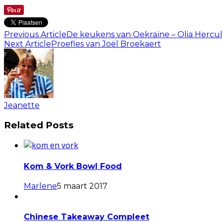
Previous Article
De keukens van Oekraïne – Olia Hercu
Next Article
Proefles van Joël Broekaert
Jeanette
Related Posts
Kom & Vork Bowl Food
Marlene
5 maart 2017
Chinese Takeaway Compleet