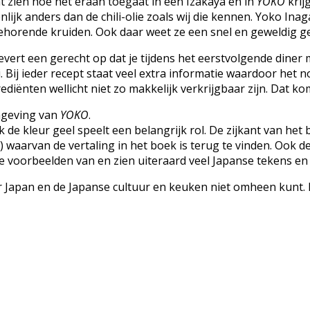
at zien hoe het eraan toegaat in een Izakaya en in
YOKO
krij
nlijk anders dan de chili-olie zoals wij die kennen. Yoko In
jbehorende kruiden. Ook daar weet ze een snel en geweldig 
 levert een gerecht op dat je tijdens het eerstvolgende diner
 Bij ieder recept staat veel extra informatie waardoor het n
ediënten wellicht niet zo makkelijk verkrijgbaar zijn. Dat k
mgeving van
YOKO
.
 de kleur geel speelt een belangrijk rol. De zijkant van he
 waarvan de vertaling in het boek is terug te vinden. Ook d
re voorbeelden van en zien uiteraard veel Japanse tekens en
 Japan en de Japanse cultuur en keuken niet omheen kunt. He