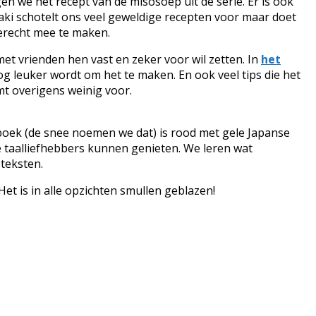
gen we het recept van de misosoep uit de serie. Er is ook
agaki schotelt ons veel geweldige recepten voor maar doet
gerecht mee te maken.
 met vrienden hen vast en zeker voor wil zetten. In
het
og leuker wordt om het te maken. En ook veel tips die het
omt overigens weinig voor.
t boek (de snee noemen we dat) is rood met gele Japanse
e taalliefhebbers kunnen genieten. We leren wat
 teksten.
t is in alle opzichten smullen geblazen!