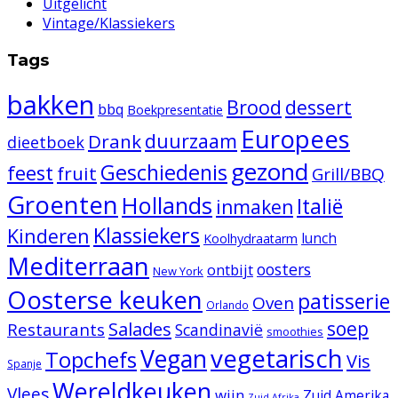
Uitgelicht
Vintage/Klassiekers
Tags
bakken
Brood
dessert
bbq
Boekpresentatie
Europees
duurzaam
Drank
dieetboek
gezond
Geschiedenis
feest
fruit
Grill/BBQ
Groenten
Hollands
Italië
inmaken
Klassiekers
Kinderen
lunch
Koolhydraatarm
Mediterraan
oosters
ontbijt
New York
Oosterse keuken
patisserie
Oven
Orlando
Salades
soep
Restaurants
Scandinavië
smoothies
vegetarisch
Vegan
Topchefs
Vis
Spanje
Wereldkeuken
Vlees
wijn
Zuid Amerika
Zuid-Afrika