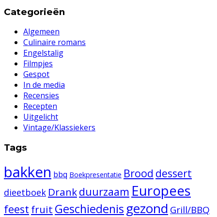
Categorieën
Algemeen
Culinaire romans
Engelstalig
Filmpjes
Gespot
In de media
Recensies
Recepten
Uitgelicht
Vintage/Klassiekers
Tags
bakken
Brood
dessert
bbq
Boekpresentatie
Europees
duurzaam
Drank
dieetboek
gezond
Geschiedenis
feest
fruit
Grill/BBQ