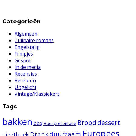
Categorieën
Algemeen
Culinaire romans
Engelstalig
Filmpjes
Gespot
In de media
Recensies
Recepten
Uitgelicht
Vintage/Klassiekers
Tags
bakken
Brood
dessert
bbq
Boekpresentatie
Europees
duurzaam
Drank
dieetboek