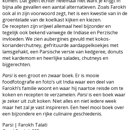
komen. Dat geeft echter helemaal niet want je krijgt in
bijna alle gevallen een aantal alternatieven. Zoals Farokh
ook al in zijn voorwoord zegt, het is een kwestie van in de
groentelade van de koelkast kijken en kiezen.
De recepten zijn vrijwel allemaal heel bijzonder en
tegelijk ook bekend vanwege de Indiase en Perzische
invloeden. We zien aubergines gevuld met kokos-
korianderchutney, gefrituurde aardappelkoekjes met
lamsgehakt, een Parsische versie van kedgeree, donuts
met kardemom en heerlijke salades, chutneys en
bijgerechten.
Parsi
is een groot en zwaar boek. Er is mooie
foodfotografie en foto’s uit India waar een deel van
Farokh’s familie woont en waar hij naartoe reisde om te
koken en recepten te verzamelen.
Parsi
is een boek waar
je zeker uit zult koken. Niet alles en niet iedere week
maar het zal je vast inspireren. Een heel mooi boek over
een bijzondere en rijke culinaire geschiedenis.
Parsi | Farokh Talati