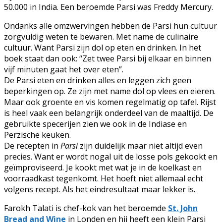
50.000 in India. Een beroemde Parsi was Freddy Mercury.
Ondanks alle omzwervingen hebben de Parsi hun cultuur
zorgvuldig weten te bewaren. Met name de culinaire
cultuur. Want Parsi zijn dol op eten en drinken. In het
boek staat dan ook: “Zet twee Parsi bij elkaar en binnen
vijf minuten gaat het over eten”.
De Parsi eten en drinken alles en leggen zich geen
beperkingen op. Ze zijn met name dol op vlees en eieren.
Maar ook groente en vis komen regelmatig op tafel. Rijst
is heel vaak een belangrijk onderdeel van de maaltijd. De
gebruikte specerijen zien we ook in de Indiase en
Perzische keuken.
De recepten in
Parsi
zijn duidelijk maar niet altijd even
precies. Want er wordt nogal uit de losse pols gekookt en
geïmproviseerd. Je kookt met wat je in de koelkast en
voorraadkast tegenkomt. Het hoeft niet allemaal echt
volgens recept. Als het eindresultaat maar lekker is.
Farokh Talati is chef-kok van het beroemde
St. John
Bread and Wine
in Londen en hij heeft een klein Parsi