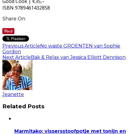
Good Cook | €35,–
ISBN 9789461432858
Share On
Previous Article
No waste GROENTEN van Sophie
Gordon
Next Article
Bak & Relax van Jessica Elliott Dennison
Jeanette
Related Posts
Marmitako: vissersstoofpotje met tonijn en