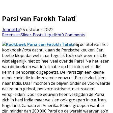
Parsi van Farokh Talati
Jeanette
25 oktober 2022
Recensies
Slider-Posts
Uitgelicht
0 Comments
Bij de titel van het
kookboek
Parsi
dacht ik aan de Perzische keuken. Een
beetje klopt dat wel maar tegelijk toch ook weer niet. Ik
wist eigenlijk niet zo heel veel over de Parsi. Na het lezen
van dit boek en wat informatie op het internet is die
kennis behoorlijk opgepoetst. De Parsi zijn een kleine
minderheid die in de zevende eeuw uit Perzië vluchtten
naar India. Daar mochten ze blijven onder de voorwaarde
dat ze hun geloof, het zoroastrisme, niet zouden
verspreiden. Door de eeuwen heen vestigden de Parsi
zich in heel India maar we zien ook groepen in o.a. Iran,
Engeland, Canada en Amerika. Kleine groepen want er
zijn minder dan 200.000 Parsi op de wereld waarvan zo’n