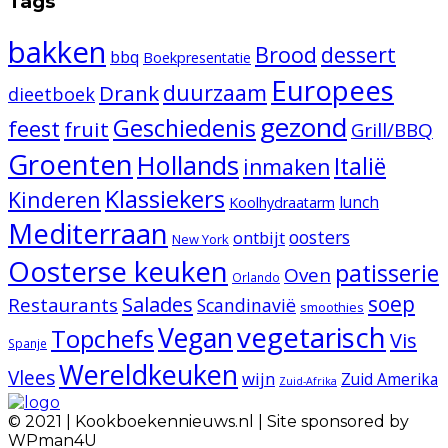
Tags
bakken
Brood
dessert
bbq
Boekpresentatie
Europees
duurzaam
Drank
dieetboek
gezond
Geschiedenis
feest
fruit
Grill/BBQ
Groenten
Hollands
Italië
inmaken
Klassiekers
Kinderen
lunch
Koolhydraatarm
Mediterraan
oosters
ontbijt
New York
Oosterse keuken
patisserie
Oven
Orlando
Salades
soep
Restaurants
Scandinavië
smoothies
vegetarisch
Vegan
Topchefs
Vis
Spanje
Wereldkeuken
Vlees
wijn
Zuid Amerika
Zuid-Afrika
© 2021 | Kookboekennieuws.nl | Site sponsored by
WPman4U