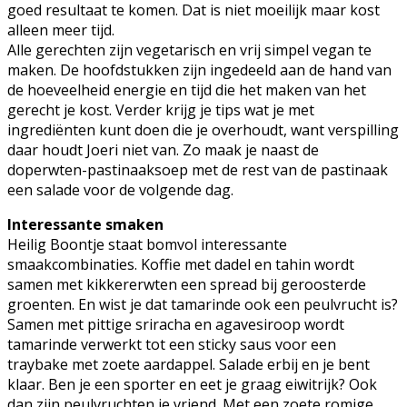
goed resultaat te komen. Dat is niet moeilijk maar kost
alleen meer tijd.
Alle gerechten zijn vegetarisch en vrij simpel vegan te
maken. De hoofdstukken zijn ingedeeld aan de hand van
de hoeveelheid energie en tijd die het maken van het
gerecht je kost. Verder krijg je tips wat je met
ingrediënten kunt doen die je overhoudt, want verspilling
daar houdt Joeri niet van. Zo maak je naast de
doperwten-pastinaaksoep met de rest van de pastinaak
een salade voor de volgende dag.
Interessante smaken
Heilig Boontje staat bomvol interessante
smaakcombinaties. Koffie met dadel en tahin wordt
samen met kikkererwten een spread bij geroosterde
groenten. En wist je dat tamarinde ook een peulvrucht is?
Samen met pittige sriracha en agavesiroop wordt
tamarinde verwerkt tot een sticky saus voor een
traybake met zoete aardappel. Salade erbij en je bent
klaar. Ben je een sporter en eet je graag eiwitrijk? Ook
dan zijn peulvruchten je vriend. Met een zoete romige