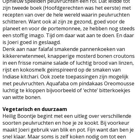
Opnieuw speelden peulvruchten een rol. Dat leidde tot
zijn tweede boek (Hoofdgerechten was het eerste) met
recepten van over de hele wereld waarin peulvruchten
schitteren. Want ook al zijn ze gezond, goed voor de
planeet en voor de portemonnee, ze hebben nog steeds
een stoffig imago. Tijd om daar wat aan te doen. En daar
is Joeri goed in geslaagd.
Denk aan naar falafal smakende pannenkoeken van
kikkererwtenmeel, knapperige mosterd bonen croutons
in een frisse romaine salade of luchtig brood van linzen,
rijst en kokosmelk geïnspireerd op de smaken van
Indiase kitchari. Ook zoete toepassingen zijn mogelijk
met peulvruchten. Aquafaba om pindakaas Oreomousse
luchtig te kloppen bijvoorbeeld of ‘echte’ bitterkoekjes
van witte bonen.
Vegetarisch en duurzaam
Heilig Boontje begint met een uitleg over verschillende
soorten peulvruchten en hoe je ze kookt. Bij voorkeur
maakt Joeri gebruik van blik en pot. Fijn want dan ben je
snel klaar. Maar soms is zelf koken nodig om tot een