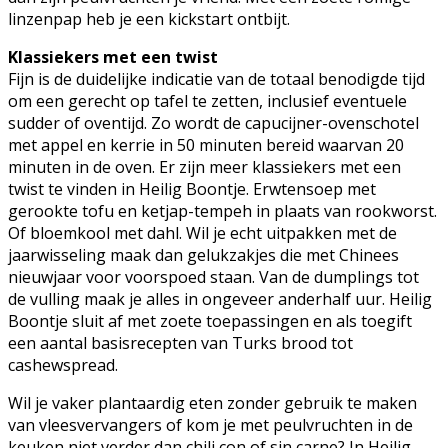
linzenpap heb je een kickstart ontbijt.
Klassiekers met een twist
Fijn is de duidelijke indicatie van de totaal benodigde tijd
om een gerecht op tafel te zetten, inclusief eventuele
sudder of oventijd. Zo wordt de capucijner-ovenschotel
met appel en kerrie in 50 minuten bereid waarvan 20
minuten in de oven. Er zijn meer klassiekers met een
twist te vinden in Heilig Boontje. Erwtensoep met
gerookte tofu en ketjap-tempeh in plaats van rookworst.
Of bloemkool met dahl. Wil je echt uitpakken met de
jaarwisseling maak dan gelukzakjes die met Chinees
nieuwjaar voor voorspoed staan. Van de dumplings tot
de vulling maak je alles in ongeveer anderhalf uur. Heilig
Boontje sluit af met zoete toepassingen en als toegift
een aantal basisrecepten van Turks brood tot
cashewspread.
Wil je vaker plantaardig eten zonder gebruik te maken
van vleesvervangers of kom je met peulvruchten in de
keuken niet verder dan chili con of sin carne? In Heilig