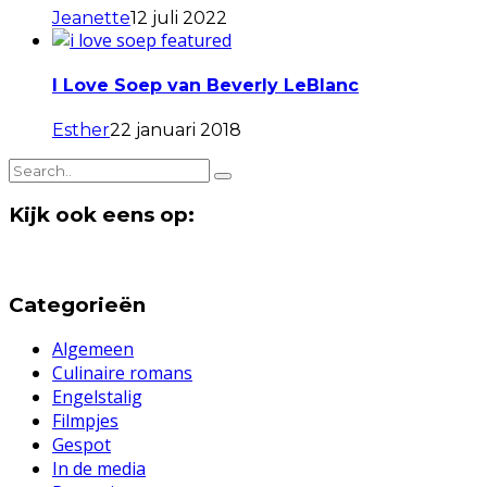
Jeanette
12 juli 2022
I Love Soep van Beverly LeBlanc
Esther
22 januari 2018
Kijk ook eens op:
Categorieën
Algemeen
Culinaire romans
Engelstalig
Filmpjes
Gespot
In de media