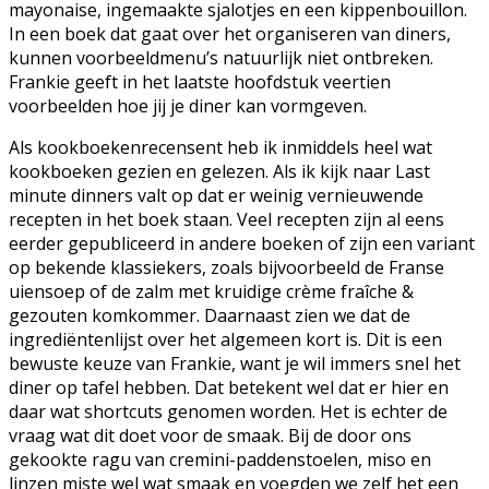
mayonaise, ingemaakte sjalotjes en een kippenbouillon.
In een boek dat gaat over het organiseren van diners,
kunnen voorbeeldmenu’s natuurlijk niet ontbreken.
Frankie geeft in het laatste hoofdstuk veertien
voorbeelden hoe jij je diner kan vormgeven.
Als kookboekenrecensent heb ik inmiddels heel wat
kookboeken gezien en gelezen. Als ik kijk naar Last
minute dinners valt op dat er weinig vernieuwende
recepten in het boek staan. Veel recepten zijn al eens
eerder gepubliceerd in andere boeken of zijn een variant
op bekende klassiekers, zoals bijvoorbeeld de Franse
uiensoep of de zalm met kruidige crème fraîche &
gezouten komkommer. Daarnaast zien we dat de
ingrediëntenlijst over het algemeen kort is. Dit is een
bewuste keuze van Frankie, want je wil immers snel het
diner op tafel hebben. Dat betekent wel dat er hier en
daar wat shortcuts genomen worden. Het is echter de
vraag wat dit doet voor de smaak. Bij de door ons
gekookte ragu van cremini-paddenstoelen, miso en
linzen miste wel wat smaak en voegden we zelf het een