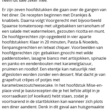
neem dit idee zeker mee.
Er zijn zeven hoofdstukken die gaan over de gangen van
het diner. De recepten beginnen met Drankjes &
knabbels. Daarna volgt Voorgerecht met bijvoorbeeld
Spaanse tomatensoep met uitgebakken serranoham of
een salade met watermeloen, gezouten ricotta en munt.
De hoofdgerechten zijn opgedeeld in vier aparte
hoofdstukken: Klaar in 20 minuten, Pasta & Noedels,
Eenpansgerechten en Ietwat chiquer. Voorbeelden van
hoofdgerechten zijn: gebakken gnocchi met wilde
paddenstoelen, lasagne bianco met artisjokken, spinazie
en panko en eendenbouten met karamelglazuur,
pruimen en roodlof. Een etentje kan natuurlijk niet
afgesloten worden zonder een dessert. Wat dacht je van
grapefruit crêpes of potjes met
karamelzeezoutcheesecake. In het hoofdstuk Mise-en-
place vind je basisrecepten die je het liefste altijd in je
voorraadkast (of koelkast) hebt staan, zodat je
voortvarend in de startblokken kan wanneer zich plots
een diner aandient. Denk in dit geval aan huisgemaakte