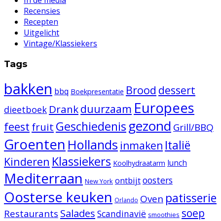
In de media
Recensies
Recepten
Uitgelicht
Vintage/Klassiekers
Tags
bakken
Brood
dessert
bbq
Boekpresentatie
Europees
duurzaam
Drank
dieetboek
gezond
Geschiedenis
feest
fruit
Grill/BBQ
Groenten
Hollands
Italië
inmaken
Klassiekers
Kinderen
lunch
Koolhydraatarm
Mediterraan
oosters
ontbijt
New York
Oosterse keuken
patisserie
Oven
Orlando
Salades
soep
Restaurants
Scandinavië
smoothies