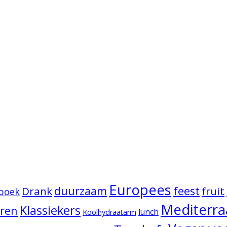
Europees
duurzaam
feest
Drank
fruit
tboek
Mediterra
Klassiekers
eren
lunch
Koolhydraatarm