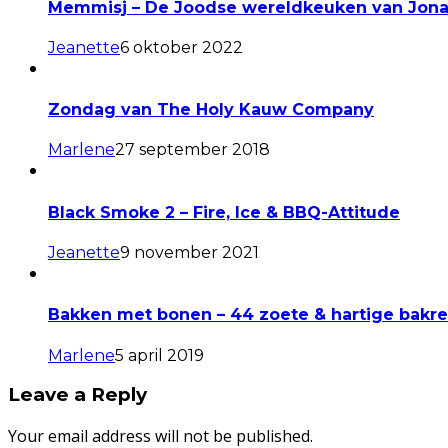
Memmisj – De Joodse wereldkeuken van Jona
Jeanette
6 oktober 2022
Zondag van The Holy Kauw Company
Marlene
27 september 2018
Black Smoke 2 – Fire, Ice & BBQ-Attitude
Jeanette
9 november 2021
Bakken met bonen – 44 zoete & hartige bakr
Marlene
5 april 2019
Leave a Reply
Your email address will not be published.