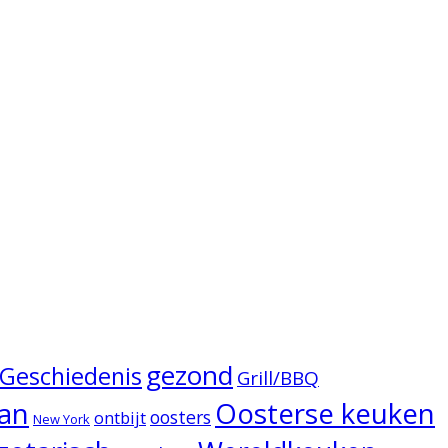
gezond
Geschiedenis
Grill/BBQ
Oosterse keuken
an
oosters
ontbijt
New York