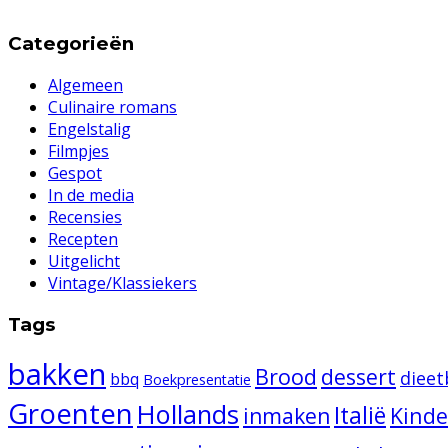
Categorieën
Algemeen
Culinaire romans
Engelstalig
Filmpjes
Gespot
In de media
Recensies
Recepten
Uitgelicht
Vintage/Klassiekers
Tags
bakken
Brood
dessert
diee
bbq
Boekpresentatie
Groenten
Hollands
Italië
inmaken
Kind