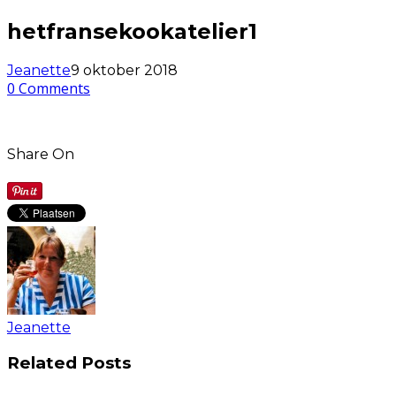
hetfransekookatelier1
Jeanette
9 oktober 2018
0 Comments
Share On
Jeanette
Related Posts