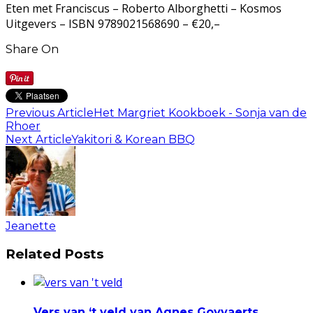
Eten met Franciscus – Roberto Alborghetti – Kosmos
Uitgevers – ISBN 9789021568690 – €20,–
Share On
Previous Article
Het Margriet Kookboek - Sonja van de
Rhoer
Next Article
Yakitori & Korean BBQ
Jeanette
Related Posts
Vers van ‘t veld van Agnes Goyvaerts