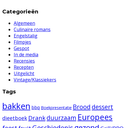
Categorieën
Algemeen
Culinaire romans
Engelstalig
Filmpjes
Gespot
In de media
Recensies
Recepten
Uitgelicht
Vintage/Klassiekers
Tags
bakken
Brood
dessert
bbq
Boekpresentatie
Europees
duurzaam
Drank
dieetboek
gezond
Geschiedenis
feest
fruit