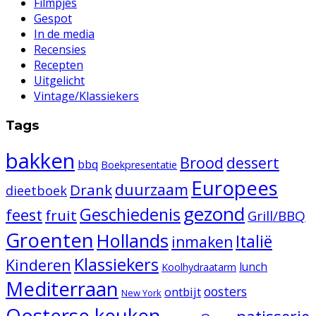
Filmpjes
Gespot
In de media
Recensies
Recepten
Uitgelicht
Vintage/Klassiekers
Tags
bakken
Brood
dessert
bbq
Boekpresentatie
Europees
duurzaam
Drank
dieetboek
gezond
Geschiedenis
feest
fruit
Grill/BBQ
Groenten
Hollands
Italië
inmaken
Klassiekers
Kinderen
lunch
Koolhydraatarm
Mediterraan
oosters
ontbijt
New York
Oosterse keuken