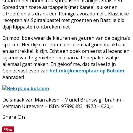
staan in het hoofdstuk Spreads en drankjes zoals een
Spread van zoete aardappels (met kaneel, suiker en
citroen) en als drank een Romige avocadomelk. Klassieke
recepten als Spiraalpastei met groenten en Bastille bid
djaj (Kippastei) ontbreken niet.
En mooi boek waar de kleuren en geuren van de pagina’s
spatten. Heerlijke recepten die allemaal goed maakbaar
en aantrekkelijk zijn. Echt een boek om eerst al lezend en
kijkend van te genieten om daarna te bepalen wat je
allemaal gaat maken. En geloof me, dat zal veel zijn.
Geniet vast even van
het inkijkexemplaar op Bolcom
.
Aanrader!
De smaak van Marrakesh – Muriel Brunswig-Ibrahim –
Veltman Uitgevers – ISBN 9789048314973 – €20,–
Share On