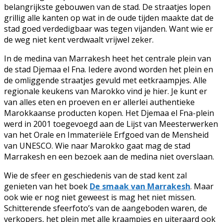
belangrijkste gebouwen van de stad. De straatjes lopen
grillig alle kanten op wat in de oude tijden maakte dat de
stad goed verdedigbaar was tegen vijanden. Want wie er
de weg niet kent verdwaalt vrijwel zeker.
In de medina van Marrakesh heet het centrale plein van
de stad Djemaa el Fna. Iedere avond worden het plein en
de omliggende straatjes gevuld met eetkraampjes. Alle
regionale keukens van Marokko vind je hier. Je kunt er
van alles eten en proeven en er allerlei authentieke
Marokkaanse producten kopen. Het Djemaa el Fna-plein
werd in 2001 toegevoegd aan de Lijst van Meesterwerken
van het Orale en Immateriële Erfgoed van de Mensheid
van UNESCO. Wie naar Marokko gaat mag de stad
Marrakesh en een bezoek aan de medina niet overslaan.
Wie de sfeer en geschiedenis van de stad kent zal
genieten van het boek
De smaak van Marrakesh
. Maar
ook wie er nog niet geweest is mag het niet missen.
Schitterende sfeerfoto’s van de aangeboden waren, de
verkopers, het plein met alle kraampjes en uiteraard ook