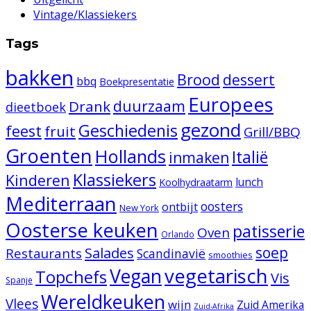
Vintage/Klassiekers
Tags
bakken
Brood
dessert
bbq
Boekpresentatie
Europees
duurzaam
Drank
dieetboek
gezond
Geschiedenis
feest
fruit
Grill/BBQ
Groenten
Hollands
Italië
inmaken
Klassiekers
Kinderen
lunch
Koolhydraatarm
Mediterraan
oosters
ontbijt
New York
Oosterse keuken
patisserie
Oven
Orlando
Salades
soep
Restaurants
Scandinavië
smoothies
vegetarisch
Vegan
Topchefs
Vis
Spanje
Wereldkeuken
Vlees
wijn
Zuid Amerika
Zuid-Afrika