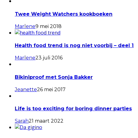
Twee Weight Watchers kookboeken
Marlene
9 mei 2018
Health food trend is nog niet voorbij – deel 1
Marlene
23 juli 2016
Bikiniproof met Sonja Bakker
Jeanette
26 mei 2017
Life is too exciting for boring dinner parties
Sarah
21 maart 2022